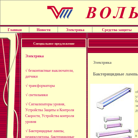
Главная
Новости
Электрика
Средства защиты
Специальное предложение
Электрика
Электрика
√ безконтактные выключатели,
Бактерицидные лампы
датчики
√ трансформаторы
о
√ светильники
у
б
√ Сигнализаторы уровня,
э
Устройства Защиты и Контроля
д
Скорости, Устройства контроля
уровня
о
√ Бактерицидные лампы,
в
рециркуляторы, бактерицидные