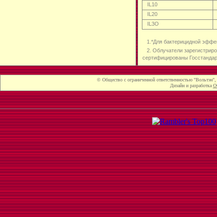
IL10
IL20
IL3O
1.*Для бактерицидной эффе
2. Облучатели зарегистрир
сертифицированы Госстанда
© Общество с ограниченной ответственностью "Вольтэн", г
Дизайн и разработка
О