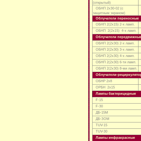
(открытый)
ОБНП 2x30-02 (с
защитным экраном)
Облучатели переносные
ОБНП 2(2x15) 2-х ламп.
ОБНП
2(2x15)
4-х ламп.
Облучатели передвижны
ОБНП
2(2x30) 2-х ламп.
ОБНП 2(2x30) 3-х ламп.
ОБНП 2(2x30) 4-х ламп.
ОБНП 2(2x30) 6-ти ламп.
ОБНП 2(2x30) 8-ми
ламп.
Облучатели-рециркулят
ОБНР 2х8
ОРБН
2х15
Лампы бактерицидные
F-15
F-30
ДБ-15М
ДБ-ЗОМ
TUV-15
TUV-30
Лампы инфракрасные