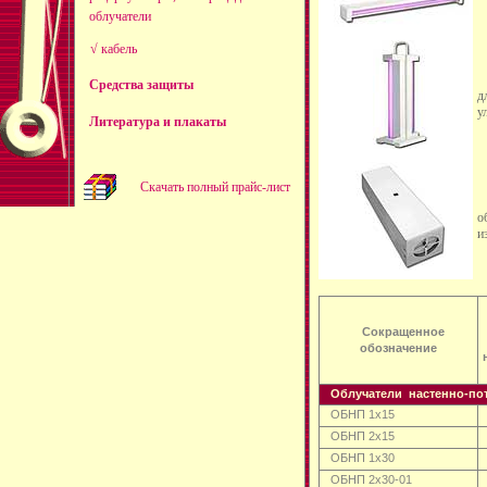
облучатели
√ кабель
Средства защиты
д
у
Литература и плакаты
Скачать полный прайс-лист
о
и
Сокращенное
обозначение
Облучатели
настенно-по
ОБНП 1x15
ОБНП 2x15
ОБНП 1x30
ОБНП 2x30-01